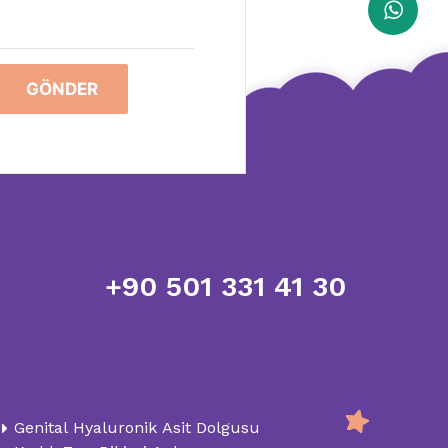
Wha
GÖNDER
+90 501 331 41 30
Genital Hyaluronik Asit Dolgusu