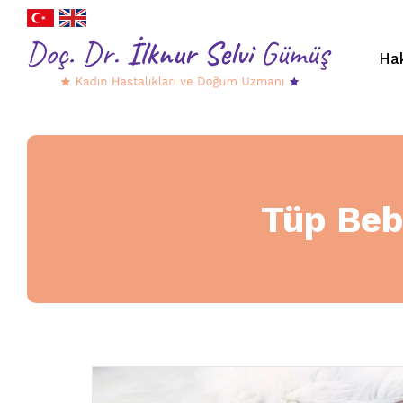
Ha
Tüp Beb