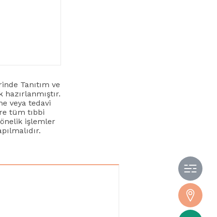
erinde Tanıtım ve
 hazırlanmıştır.
me veya tedavi
ere tüm tıbbi
yönelik işlemler
pılmalıdır.
Hak
İlet