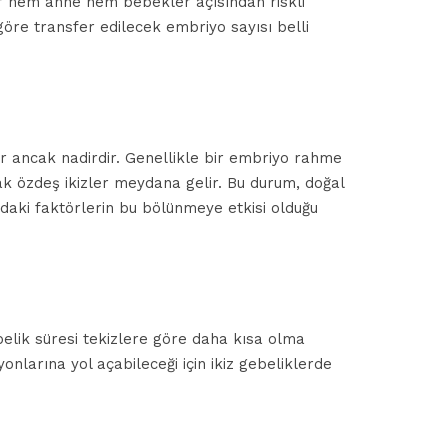
ler hem anne hem bebekler açısından riskli
göre transfer edilecek embriyo sayısı belli
r ancak nadirdir. Genellikle bir embriyo rahme
ak özdeş ikizler meydana gelir. Bu durum, doğal
daki faktörlerin bu bölünmeye etkisi olduğu
belik süresi tekizlere göre daha kısa olma
nlarına yol açabileceği için ikiz gebeliklerde