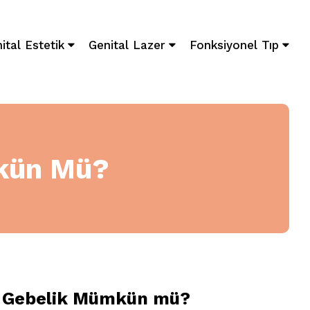
ital Estetik
Genital Lazer
Fonksiyonel Tıp
mkün Mü?
z Gebelik Mümkün mü?