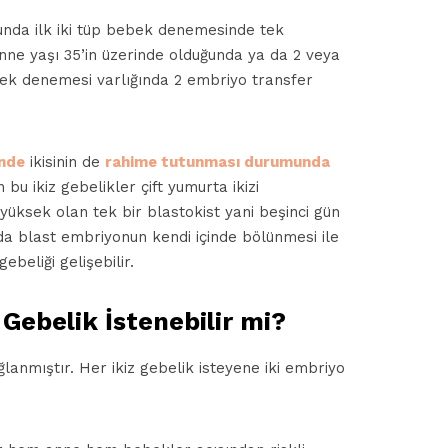
ğunda ilk iki tüp bebek denemesinde tek
anne yaşı 35’in üzerinde olduğunda ya da 2 veya
ek denemesi varlığında 2 embriyo transfer
inde
ikisinin de
rahime tutunması durumunda
n bu ikiz gebelikler çift yumurta ikizi
yüksek olan tek bir blastokist yani beşinci gün
da blast embriyonun kendi içinde bölünmesi ile
ebeliği gelişebilir.
Gebelik İstenebilir mi?
ğlanmıştır. Her ikiz gebelik isteyene iki embriyo