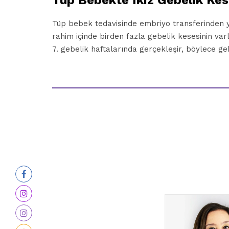
Tüp Bebekte İkiz Gebelik Ke
Tüp bebek tedavisinde embriyo transferinden yak
rahim içinde birden fazla gebelik kesesinin varl
7. gebelik haftalarında gerçekleşir, böylece gebel