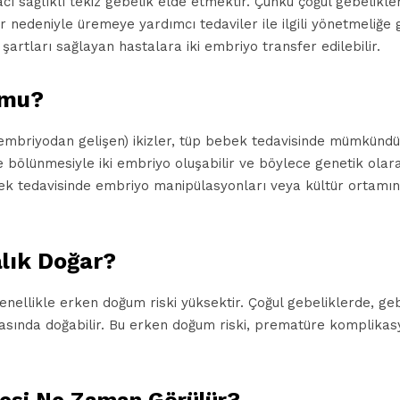
acı sağlıklı tekiz gebelik elde etmektir. Çünkü çoğul gebelik
r nedeniyle üremeye yardımcı tedaviler ile ilgili yönetmeliğe 
 şartları sağlayan hastalara iki embriyo transfer edilebilir.
 mu?
 embriyodan gelişen) ikizler, tüp bebek tedavisinde mümkündü
e bölünmesiyle iki embriyo oluşabilir ve böylece genetik olar
ek tedavisinde embriyo manipülasyonları veya kültür ortamın
alık Doğar?
genellikle erken doğum riski yüksektir. Çoğul gebeliklerde, ge
rasında doğabilir. Bu erken doğum riski, prematüre komplikasyo