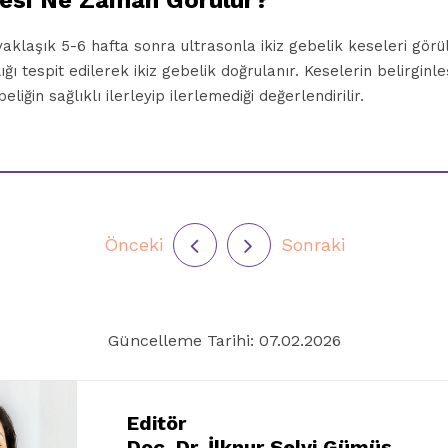
sesi Ne Zaman Görülür?
laşık 5-6 hafta sonra ultrasonla ikiz gebelik keseleri görüle
ığı tespit edilerek ikiz gebelik doğrulanır. Keselerin belirgin
iğin sağlıklı ilerleyip ilerlemediği değerlendirilir.
Önceki
Sonraki
Güncelleme Tarihi: 07.02.2026
Editör
Doç. Dr. İlknur Selvi Gümüş