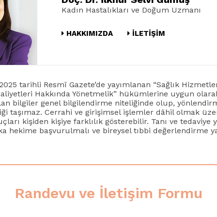
Kadın Hastalıkları ve Doğum Uzmanı
HAKKIMIZDA
İLETİŞİM
1.2025 tarihli Resmî Gazete’de yayımlanan “Sağlık Hizmetl
aaliyetleri Hakkında Yönetmelik” hükümlerine uygun olarak
alan bilgiler genel bilgilendirme niteliğinde olup, yönlendir
liği taşımaz. Cerrahi ve girişimsel işlemler dâhil olmak üz
çları kişiden kişiye farklılık gösterebilir. Tanı ve tedaviye 
ka hekime başvurulmalı ve bireysel tıbbi değerlendirme ya
Randevu ve İletişim Formu