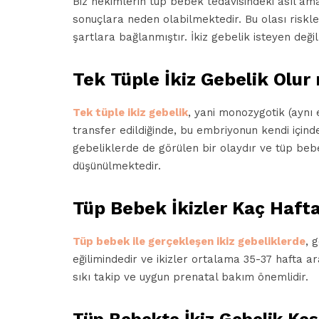
Biz hekimlerin tüp bebek tedavisindeki asıl am
sonuçlara neden olabilmektedir. Bu olası riskle
şartlara bağlanmıştır. İkiz gebelik isteyen değil
Tek Tüple İkiz Gebelik Olur
Tek tüple ikiz gebelik
, yani monozygotik (aynı
transfer edildiğinde, bu embriyonun kendi içind
gebeliklerde de görülen bir olaydır ve tüp beb
düşünülmektedir.
Tüp Bebek İkizler Kaç Haft
Tüp bebek ile gerçekleşen ikiz gebeliklerde
, 
eğilimindedir ve ikizler ortalama 35-37 hafta a
sıkı takip ve uygun prenatal bakım önemlidir.