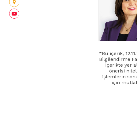
*Bu içerik, 12.1
Bilgilendirme F
İçerikte yer 
önerisi nite
işlemlerin sonu
için mutla